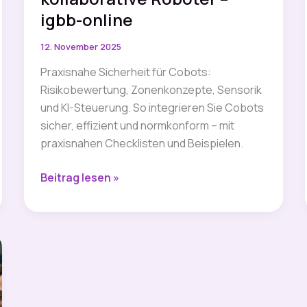
igbb-online
12. November 2025
Praxisnahe Sicherheit für Cobots:
Risikobewertung, Zonenkonzepte, Sensorik
und KI-Steuerung. So integrieren Sie Cobots
sicher, effizient und normkonform – mit
praxisnahen Checklisten und Beispielen.
Sicherheitstechniken
Beitrag lesen »
für
kollaborative
Roboter
–
igbb-
online