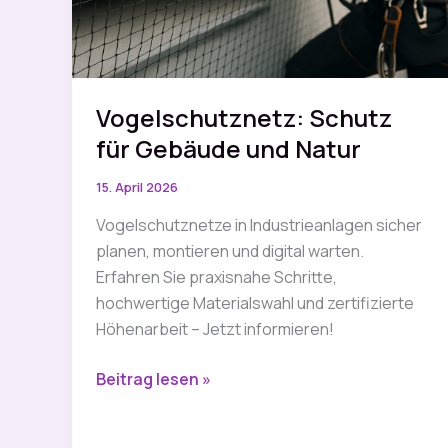
Vogelschutznetz: Schutz
für Gebäude und Natur
15. April 2026
Vogelschutznetze in Industrieanlagen sicher
planen, montieren und digital warten.
Erfahren Sie praxisnahe Schritte,
hochwertige Materialswahl und zertifizierte
Höhenarbeit – Jetzt informieren!
Vogelschutznetz:
Beitrag lesen »
Schutz
für