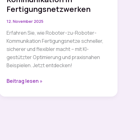
Fertigungsnetzwerken
12. November 2025
Erfahren Sie, wie Roboter-zu-Roboter-
Kommunikation Fertigungsnetze schneller,
sicherer und flexibler macht – mit KI-
gestützter Optimierung und praxisnahen
Beispielen. Jetzt entdecken!
IGBB
Beitrag lesen »
Online:
R2R-
Kommunikation
in
Fertigungsnetzwerken