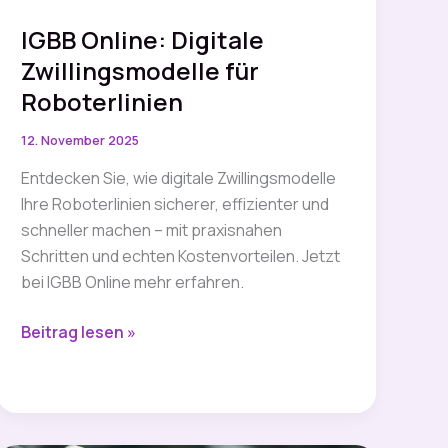
IGBB Online: Digitale
Zwillingsmodelle für
Roboterlinien
12. November 2025
Entdecken Sie, wie digitale Zwillingsmodelle
Ihre Roboterlinien sicherer, effizienter und
schneller machen – mit praxisnahen
Schritten und echten Kostenvorteilen. Jetzt
bei IGBB Online mehr erfahren.
IGBB
Beitrag lesen »
Online:
Digitale
Zwillingsmodelle
für