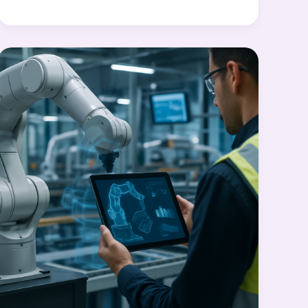
Maintenance
durch
KI-
Analytik
bei
IGBB
Online