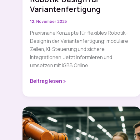
Variantenfertigung
12. November 2025
Praxisnahe Konzepte für flexibles Robotik-
Design in der Variantenfertigung: modulare
Zellen, KI-Steuerung und sichere
Integrationen. Jetzt informieren und
umsetzen mit IGBB Online.
IGBB
Beitrag lesen »
Online:
Flexibles
Robotik-
Design
für
Variantenfertigung