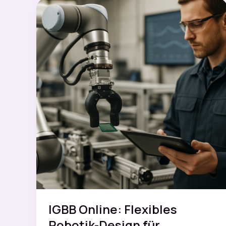
Robotiksystemen
–
IGBB
Online
IGBB Online: Flexibles
Robotik-Design für