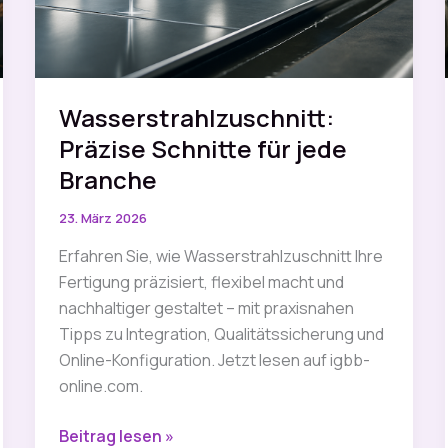
Wasserstrahlzuschnitt:
Präzise Schnitte für jede
Branche
23. März 2026
Erfahren Sie, wie Wasserstrahlzuschnitt Ihre
Fertigung präzisiert, flexibel macht und
nachhaltiger gestaltet – mit praxisnahen
Tipps zu Integration, Qualitätssicherung und
Online-Konfiguration. Jetzt lesen auf igbb-
online.com.
Wasserstrahlzuschnitt:
Beitrag lesen »