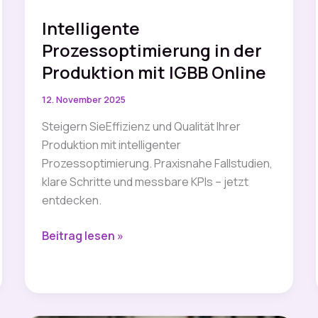
Intelligente
Prozessoptimierung in der
Produktion mit IGBB Online
12. November 2025
Steigern SieEffizienz und Qualität Ihrer
Produktion mit intelligenter
Prozessoptimierung. Praxisnahe Fallstudien,
klare Schritte und messbare KPIs – jetzt
entdecken.
Intelligente
Beitrag lesen »
Prozessoptimierung
in
der
Produktion